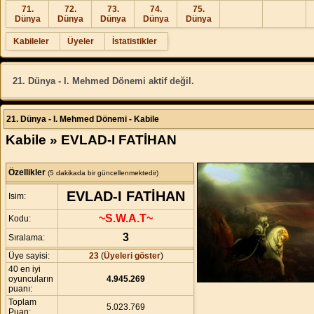
71.
72.
73.
74.
75.
Dünya
Dünya
Dünya
Dünya
Dünya
Kabileler
Üyeler
İstatistikler
21. Dünya - I. Mehmed Dönemi aktif değil.
21. Dünya - I. Mehmed Dönemi - Kabile
Kabile » EVLAD-I FATİHAN
Özellikler
(5 dakikada bir güncellenmektedir)
EVLAD-I FATİHAN
Isim:
~S.W.A.T~
Kodu:
3
Sıralama:
Üye sayisi:
23
(
Üyeleri göster
)
40 en iyi
oyuncuların
4.945.269
puanı:
Toplam
5.023.769
Puan: