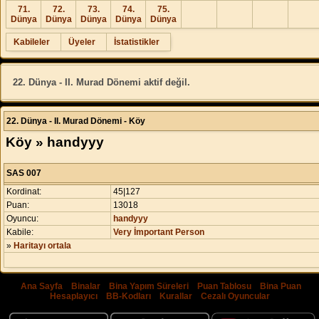
71.
72.
73.
74.
75.
Dünya
Dünya
Dünya
Dünya
Dünya
Kabileler
Üyeler
İstatistikler
22. Dünya - II. Murad Dönemi aktif değil.
22. Dünya - II. Murad Dönemi - Köy
Köy » handyyy
SAS 007
Kordinat:
45|127
Puan:
13018
Oyuncu:
handyyy
Kabile:
Very İmportant Person
»
Haritayı ortala
Ana Sayfa
|
Binalar
|
Bina Yapım Süreleri
|
Puan Tablosu
|
Bina Puan
Hesaplayıcı
|
BB-Kodları
|
Kurallar
|
Cezalı Oyuncular