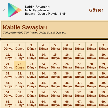
Kabile Savaşları
Göster
Mobil Uygulaması
Bedava - Google Play'den İndir
Kabile Savaşları
Türkiye'nin %100 Türk Yapımı Online Strateji Oyunu...
1.
2.
3.
4.
5.
6.
7.
8.
9.
Dünya
Dünya
Dünya
Dünya
Dünya
Dünya
Dünya
Dünya
Dünya
11.
12.
13.
14.
15.
16.
17.
18.
19.
Dünya
Dünya
Dünya
Dünya
Dünya
Dünya
Dünya
Dünya
Dünya
21.
22.
23.
24.
25.
26.
27.
28.
29.
Dünya
Dünya
Dünya
Dünya
Dünya
Dünya
Dünya
Dünya
Dünya
31.
32.
33.
34.
35.
36.
37.
38.
39.
Dünya
Dünya
Dünya
Dünya
Dünya
Dünya
Dünya
Dünya
Dünya
41.
42.
43.
44.
45.
46.
47.
48.
49.
Dünya
Dünya
Dünya
Dünya
Dünya
Dünya
Dünya
Dünya
Dünya
51.
52.
53.
54.
55.
56.
57.
58.
59.
Dünya
Dünya
Dünya
Dünya
Dünya
Dünya
Dünya
Dünya
Dünya
61.
62.
63.
64.
65.
66.
67.
68.
69.
Dünya
Dünya
Dünya
Dünya
Dünya
Dünya
Dünya
Dünya
Dünya