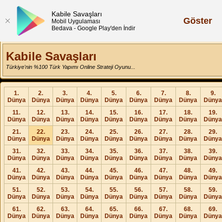
Kabile Savaşları
Göster
Mobil Uygulaması
Bedava - Google Play'den İndir
Kabile Savaşları
Türkiye'nin %100 Türk Yapımı Online Strateji Oyunu...
1.
2.
3.
4.
5.
6.
7.
8.
9.
Dünya
Dünya
Dünya
Dünya
Dünya
Dünya
Dünya
Dünya
Dünya
11.
12.
13.
14.
15.
16.
17.
18.
19.
Dünya
Dünya
Dünya
Dünya
Dünya
Dünya
Dünya
Dünya
Dünya
21.
22.
23.
24.
25.
26.
27.
28.
29.
Dünya
Dünya
Dünya
Dünya
Dünya
Dünya
Dünya
Dünya
Dünya
31.
32.
33.
34.
35.
36.
37.
38.
39.
Dünya
Dünya
Dünya
Dünya
Dünya
Dünya
Dünya
Dünya
Dünya
41.
42.
43.
44.
45.
46.
47.
48.
49.
Dünya
Dünya
Dünya
Dünya
Dünya
Dünya
Dünya
Dünya
Dünya
51.
52.
53.
54.
55.
56.
57.
58.
59.
Dünya
Dünya
Dünya
Dünya
Dünya
Dünya
Dünya
Dünya
Dünya
61.
62.
63.
64.
65.
66.
67.
68.
69.
Dünya
Dünya
Dünya
Dünya
Dünya
Dünya
Dünya
Dünya
Dünya