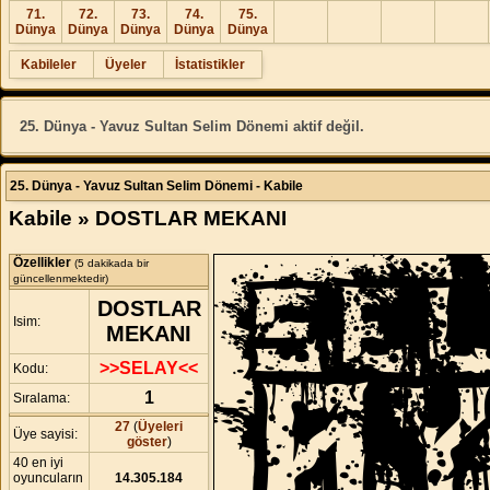
71.
72.
73.
74.
75.
Dünya
Dünya
Dünya
Dünya
Dünya
Kabileler
Üyeler
İstatistikler
25. Dünya - Yavuz Sultan Selim Dönemi aktif değil.
25. Dünya - Yavuz Sultan Selim Dönemi - Kabile
Kabile » DOSTLAR MEKANI
Özellikler
(5 dakikada bir
güncellenmektedir)
DOSTLAR
Isim:
MEKANI
>>SELAY<<
Kodu:
1
Sıralama:
27
(
Üyeleri
Üye sayisi:
göster
)
40 en iyi
oyuncuların
14.305.184