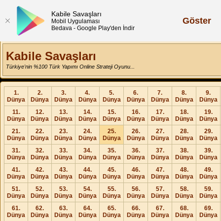
Kabile Savaşları
Göster
Mobil Uygulaması
Bedava - Google Play'den İndir
Kabile Savaşları
Türkiye'nin %100 Türk Yapımı Online Strateji Oyunu...
1.
2.
3.
4.
5.
6.
7.
8.
9.
Dünya
Dünya
Dünya
Dünya
Dünya
Dünya
Dünya
Dünya
Dünya
11.
12.
13.
14.
15.
16.
17.
18.
19.
Dünya
Dünya
Dünya
Dünya
Dünya
Dünya
Dünya
Dünya
Dünya
21.
22.
23.
24.
25.
26.
27.
28.
29.
Dünya
Dünya
Dünya
Dünya
Dünya
Dünya
Dünya
Dünya
Dünya
31.
32.
33.
34.
35.
36.
37.
38.
39.
Dünya
Dünya
Dünya
Dünya
Dünya
Dünya
Dünya
Dünya
Dünya
41.
42.
43.
44.
45.
46.
47.
48.
49.
Dünya
Dünya
Dünya
Dünya
Dünya
Dünya
Dünya
Dünya
Dünya
51.
52.
53.
54.
55.
56.
57.
58.
59.
Dünya
Dünya
Dünya
Dünya
Dünya
Dünya
Dünya
Dünya
Dünya
61.
62.
63.
64.
65.
66.
67.
68.
69.
Dünya
Dünya
Dünya
Dünya
Dünya
Dünya
Dünya
Dünya
Dünya