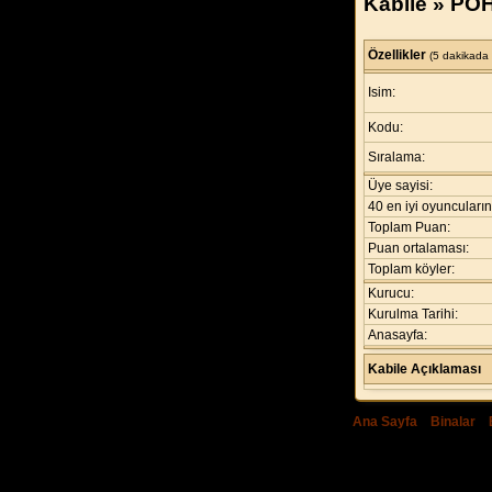
Kabile » PÖ
Özellikler
(5 dakikada 
Isim:
Kodu:
Sıralama:
Üye sayisi:
40 en iyi oyuncuların
Toplam Puan:
Puan ortalaması:
Toplam köyler:
Kurucu:
Kurulma Tarihi:
Anasayfa:
Kabile Açıklaması
Ana Sayfa
|
Binalar
|