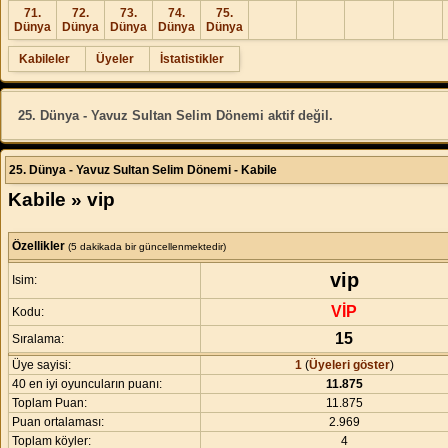
71.
72.
73.
74.
75.
Dünya
Dünya
Dünya
Dünya
Dünya
Kabileler
Üyeler
İstatistikler
25. Dünya - Yavuz Sultan Selim Dönemi aktif değil.
25. Dünya - Yavuz Sultan Selim Dönemi - Kabile
Kabile » vip
Özellikler
(5 dakikada bir güncellenmektedir)
vip
Isim:
VİP
Kodu:
15
Sıralama:
Üye sayisi:
1
(
Üyeleri göster
)
40 en iyi oyuncuların puanı:
11.875
Toplam Puan:
11.875
Puan ortalaması:
2.969
Toplam köyler:
4