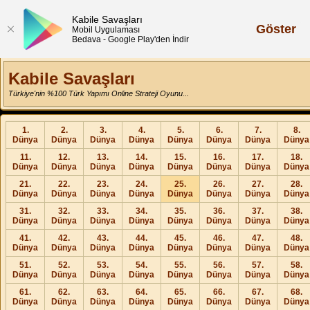
Kabile Savaşları
Göster
Mobil Uygulaması
Bedava - Google Play'den İndir
Kabile Savaşları
Türkiye'nin %100 Türk Yapımı Online Strateji Oyunu...
1.
2.
3.
4.
5.
6.
7.
8.
Dünya
Dünya
Dünya
Dünya
Dünya
Dünya
Dünya
Dünya
11.
12.
13.
14.
15.
16.
17.
18.
Dünya
Dünya
Dünya
Dünya
Dünya
Dünya
Dünya
Dünya
21.
22.
23.
24.
25.
26.
27.
28.
Dünya
Dünya
Dünya
Dünya
Dünya
Dünya
Dünya
Dünya
31.
32.
33.
34.
35.
36.
37.
38.
Dünya
Dünya
Dünya
Dünya
Dünya
Dünya
Dünya
Dünya
41.
42.
43.
44.
45.
46.
47.
48.
Dünya
Dünya
Dünya
Dünya
Dünya
Dünya
Dünya
Dünya
51.
52.
53.
54.
55.
56.
57.
58.
Dünya
Dünya
Dünya
Dünya
Dünya
Dünya
Dünya
Dünya
61.
62.
63.
64.
65.
66.
67.
68.
Dünya
Dünya
Dünya
Dünya
Dünya
Dünya
Dünya
Dünya