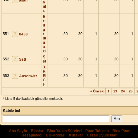
550
30
30
1
30
1
allah
a
nl
ı.
E
rt
u
g
551
r
30
30
1
30
1
0438
ul
g
a
zi
Ş
552
30
30
1
30
1
Şştt
şt
3.
R
553
EI
30
30
1
30
1
Auschwitz
C
H
« Önceki
1
23
24
25
* Liste 5 dakikada bir güncellenmektedir.
Kabile bul
Ana Sayfa
|
Binalar
|
Bina Yapım Süreleri
|
Puan Tablosu
|
Bina Puan
Hesaplayıcı
|
BB-Kodları
|
Kurallar
|
Cezalı Oyuncular