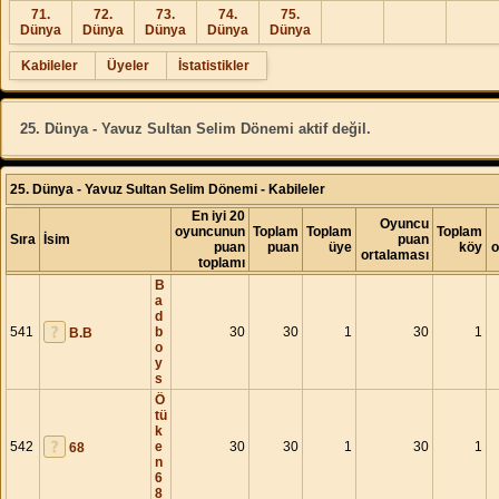
71.
72.
73.
74.
75.
Dünya
Dünya
Dünya
Dünya
Dünya
Kabileler
Üyeler
İstatistikler
25. Dünya - Yavuz Sultan Selim Dönemi aktif değil.
25. Dünya - Yavuz Sultan Selim Dönemi - Kabileler
En iyi 20
Oyuncu
oyuncunun
Toplam
Toplam
Toplam
Sıra
İsim
puan
puan
puan
üye
köy
o
ortalaması
toplamı
B
a
d
541
b
30
30
1
30
1
B.B
o
y
s
Ö
tü
k
542
e
30
30
1
30
1
68
n
6
8