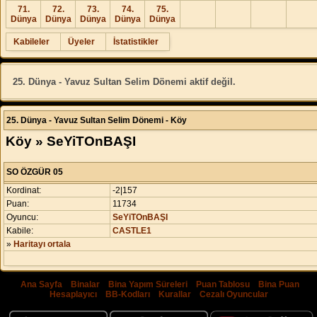
71.
72.
73.
74.
75.
Dünya
Dünya
Dünya
Dünya
Dünya
Kabileler
Üyeler
İstatistikler
25. Dünya - Yavuz Sultan Selim Dönemi aktif değil.
25. Dünya - Yavuz Sultan Selim Dönemi - Köy
Köy » SeYiTOnBAŞI
SO ÖZGÜR 05
Kordinat:
-2|157
Puan:
11734
Oyuncu:
SeYiTOnBAŞI
Kabile:
CASTLE1
»
Haritayı ortala
Ana Sayfa
|
Binalar
|
Bina Yapım Süreleri
|
Puan Tablosu
|
Bina Puan
Hesaplayıcı
|
BB-Kodları
|
Kurallar
|
Cezalı Oyuncular