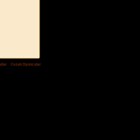
llar
|
Cezalı Oyuncular