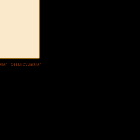
llar
|
Cezalı Oyuncular