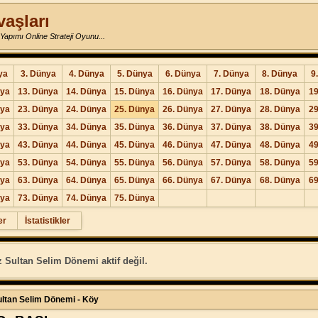
vaşları
Yapımı Online Strateji Oyunu...
ya
3. Dünya
4. Dünya
5. Dünya
6. Dünya
7. Dünya
8. Dünya
9
nya
13. Dünya
14. Dünya
15. Dünya
16. Dünya
17. Dünya
18. Dünya
19
nya
23. Dünya
24. Dünya
25. Dünya
26. Dünya
27. Dünya
28. Dünya
29
nya
33. Dünya
34. Dünya
35. Dünya
36. Dünya
37. Dünya
38. Dünya
39
nya
43. Dünya
44. Dünya
45. Dünya
46. Dünya
47. Dünya
48. Dünya
49
nya
53. Dünya
54. Dünya
55. Dünya
56. Dünya
57. Dünya
58. Dünya
59
nya
63. Dünya
64. Dünya
65. Dünya
66. Dünya
67. Dünya
68. Dünya
69
nya
73. Dünya
74. Dünya
75. Dünya
er
İstatistikler
z Sultan Selim Dönemi aktif değil.
ultan Selim Dönemi - Köy