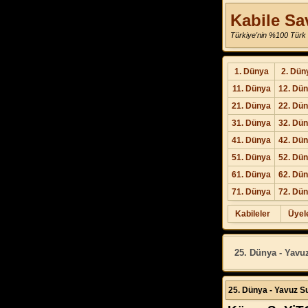
Kabile Sa
Türkiye'nin %100 Türk 
1. Dünya
2. Dün
11. Dünya
12. Dü
21. Dünya
22. Dü
31. Dünya
32. Dü
41. Dünya
42. Dü
51. Dünya
52. Dü
61. Dünya
62. Dü
71. Dünya
72. Dü
Kabileler
Üyel
25. Dünya - Yavu
25. Dünya - Yavuz S