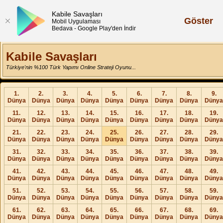
Kabile Savaşları
Göster
Mobil Uygulaması
Bedava - Google Play'den İndir
Kabile Savaşları
Türkiye'nin %100 Türk Yapımı Online Strateji Oyunu...
1.
2.
3.
4.
5.
6.
7.
8.
9.
Dünya
Dünya
Dünya
Dünya
Dünya
Dünya
Dünya
Dünya
Dünya
11.
12.
13.
14.
15.
16.
17.
18.
19.
Dünya
Dünya
Dünya
Dünya
Dünya
Dünya
Dünya
Dünya
Dünya
21.
22.
23.
24.
25.
26.
27.
28.
29.
Dünya
Dünya
Dünya
Dünya
Dünya
Dünya
Dünya
Dünya
Dünya
31.
32.
33.
34.
35.
36.
37.
38.
39.
Dünya
Dünya
Dünya
Dünya
Dünya
Dünya
Dünya
Dünya
Dünya
41.
42.
43.
44.
45.
46.
47.
48.
49.
Dünya
Dünya
Dünya
Dünya
Dünya
Dünya
Dünya
Dünya
Dünya
51.
52.
53.
54.
55.
56.
57.
58.
59.
Dünya
Dünya
Dünya
Dünya
Dünya
Dünya
Dünya
Dünya
Dünya
61.
62.
63.
64.
65.
66.
67.
68.
69.
Dünya
Dünya
Dünya
Dünya
Dünya
Dünya
Dünya
Dünya
Dünya