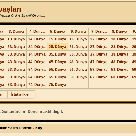
vaşları
Yapımı Online Strateji Oyunu...
ya
3. Dünya
4. Dünya
5. Dünya
6. Dünya
7. Dünya
8. Dünya
9
nya
13. Dünya
14. Dünya
15. Dünya
16. Dünya
17. Dünya
18. Dünya
19
nya
23. Dünya
24. Dünya
25. Dünya
26. Dünya
27. Dünya
28. Dünya
29
nya
33. Dünya
34. Dünya
35. Dünya
36. Dünya
37. Dünya
38. Dünya
39
nya
43. Dünya
44. Dünya
45. Dünya
46. Dünya
47. Dünya
48. Dünya
49
nya
53. Dünya
54. Dünya
55. Dünya
56. Dünya
57. Dünya
58. Dünya
59
nya
63. Dünya
64. Dünya
65. Dünya
66. Dünya
67. Dünya
68. Dünya
69
nya
73. Dünya
74. Dünya
75. Dünya
er
İstatistikler
z Sultan Selim Dönemi aktif değil.
ultan Selim Dönemi - Köy