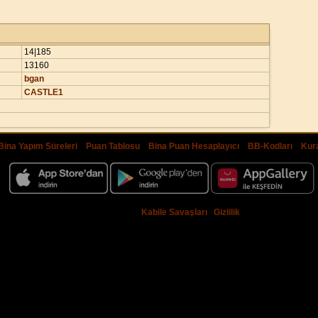
14|185
13160
bgan
CASTLE1
Bina Yapım Süreleri
|
Puan Tablosu
|
Bina Puan Hesaplayıcı
|
BB-Kodları
|
Kura
© 2009 - 2026 -
Kabile Savaşları
|
Gizlilik