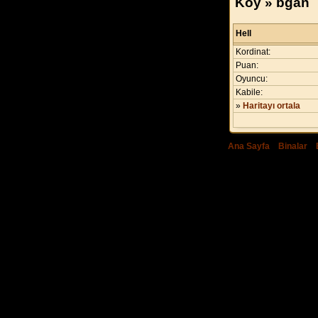
Köy » bgan
Hell
Kordinat:
Puan:
Oyuncu:
Kabile:
»
Haritayı ortala
Ana Sayfa
|
Binalar
|