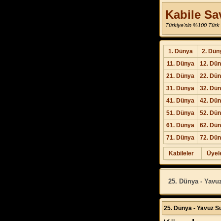
Kabile Sa
Türkiye'nin %100 Türk 
1. Dünya
2. Dün
11. Dünya
12. Dü
21. Dünya
22. Dü
31. Dünya
32. Dü
41. Dünya
42. Dü
51. Dünya
52. Dü
61. Dünya
62. Dü
71. Dünya
72. Dü
Kabileler
Üyel
25. Dünya - Yavu
25. Dünya - Yavuz S