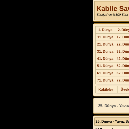
Kabile Sa
Türkiye'nin %100 Türk 
1. Dünya
2. Dün
11. Dünya
12. Dü
21. Dünya
22. Dü
31. Dünya
32. Dü
41. Dünya
42. Dü
51. Dünya
52. Dü
61. Dünya
62. Dü
71. Dünya
72. Dü
Kabileler
Üyel
25. Dünya - Yavu
25. Dünya - Yavuz S