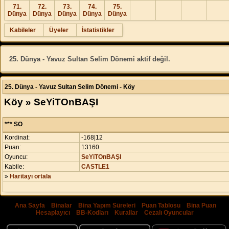
71.
72.
73.
74.
75.
Dünya
Dünya
Dünya
Dünya
Dünya
Kabileler
Üyeler
İstatistikler
25. Dünya - Yavuz Sultan Selim Dönemi aktif değil.
25. Dünya - Yavuz Sultan Selim Dönemi - Köy
Köy » SeYiTOnBAŞI
*** SO
Kordinat:
-168|12
Puan:
13160
Oyuncu:
SeYiTOnBAŞI
Kabile:
CASTLE1
»
Haritayı ortala
Ana Sayfa
|
Binalar
|
Bina Yapım Süreleri
|
Puan Tablosu
|
Bina Puan
Hesaplayıcı
|
BB-Kodları
|
Kurallar
|
Cezalı Oyuncular