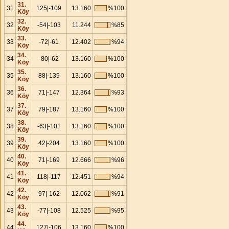
31.
31
125|-109
13.160
%100
Köy
32.
32
-54|-103
11.244
%85
Köy
33.
33
-72|-61
12.402
%94
Köy
34.
34
-80|-62
13.160
%100
Köy
35.
35
88|-139
13.160
%100
Köy
36.
36
71|-147
12.364
%93
Köy
37.
37
79|-187
13.160
%100
Köy
38.
38
-63|-101
13.160
%100
Köy
39.
39
42|-204
13.160
%100
Köy
40.
40
71|-169
12.666
%96
Köy
41.
41
118|-117
12.451
%94
Köy
42.
42
97|-162
12.062
%91
Köy
43.
43
-77|-108
12.525
%95
Köy
44.
44
127|-106
13.160
%100