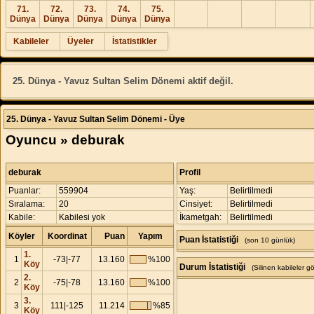
71.
72.
73.
74.
75.
Dünya
Dünya
Dünya
Dünya
Dünya
Kabileler
Üyeler
İstatistikler
25. Dünya - Yavuz Sultan Selim Dönemi aktif değil.
25. Dünya - Yavuz Sultan Selim Dönemi - Üye
Oyuncu » deburak
deburak
Profil
Puanlar:
559904
Yaş:
Belirtilmedi
Sıralama:
20
Cinsiyet:
Belirtilmedi
Kabile:
Kabilesi yok
İkametgah:
Belirtilmedi
Köyler
Koordinat
Puan
Yapım
Puan İstatistiği
(son 10 günlük)
1.
1
-73|-77
13.160
%100
Köy
Durum İstatistiği
(Silinen kabileler 
2.
2
-75|-78
13.160
%100
Köy
3.
3
111|-125
11.214
%85
Köy