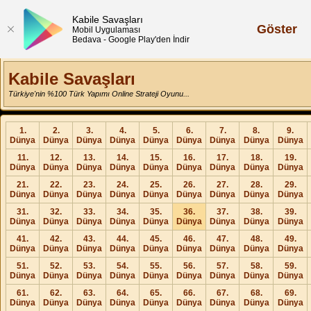
Kabile Savaşları
Göster
Mobil Uygulaması
Bedava - Google Play'den İndir
Kabile Savaşları
Türkiye'nin %100 Türk Yapımı Online Strateji Oyunu...
1.
2.
3.
4.
5.
6.
7.
8.
9.
Dünya
Dünya
Dünya
Dünya
Dünya
Dünya
Dünya
Dünya
Dünya
11.
12.
13.
14.
15.
16.
17.
18.
19.
Dünya
Dünya
Dünya
Dünya
Dünya
Dünya
Dünya
Dünya
Dünya
21.
22.
23.
24.
25.
26.
27.
28.
29.
Dünya
Dünya
Dünya
Dünya
Dünya
Dünya
Dünya
Dünya
Dünya
31.
32.
33.
34.
35.
36.
37.
38.
39.
Dünya
Dünya
Dünya
Dünya
Dünya
Dünya
Dünya
Dünya
Dünya
41.
42.
43.
44.
45.
46.
47.
48.
49.
Dünya
Dünya
Dünya
Dünya
Dünya
Dünya
Dünya
Dünya
Dünya
51.
52.
53.
54.
55.
56.
57.
58.
59.
Dünya
Dünya
Dünya
Dünya
Dünya
Dünya
Dünya
Dünya
Dünya
61.
62.
63.
64.
65.
66.
67.
68.
69.
Dünya
Dünya
Dünya
Dünya
Dünya
Dünya
Dünya
Dünya
Dünya