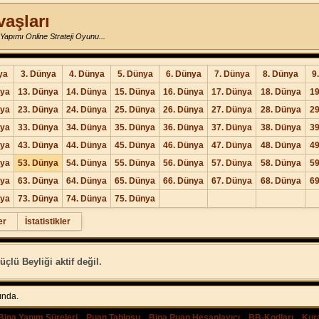
vaşları
Yapımı Online Strateji Oyunu...
ya
3. Dünya
4. Dünya
5. Dünya
6. Dünya
7. Dünya
8. Dünya
9
nya
13. Dünya
14. Dünya
15. Dünya
16. Dünya
17. Dünya
18. Dünya
19
nya
23. Dünya
24. Dünya
25. Dünya
26. Dünya
27. Dünya
28. Dünya
29
nya
33. Dünya
34. Dünya
35. Dünya
36. Dünya
37. Dünya
38. Dünya
39
nya
43. Dünya
44. Dünya
45. Dünya
46. Dünya
47. Dünya
48. Dünya
49
nya
53. Dünya
54. Dünya
55. Dünya
56. Dünya
57. Dünya
58. Dünya
59
nya
63. Dünya
64. Dünya
65. Dünya
66. Dünya
67. Dünya
68. Dünya
69
nya
73. Dünya
74. Dünya
75. Dünya
er
İstatistikler
çlü Beyliği aktif değil.
ında.
Bina Yapım Süreleri
|
Puan Tablosu
|
Bina Puan Hesaplayıcı
|
BB-Kodları
|
Kura