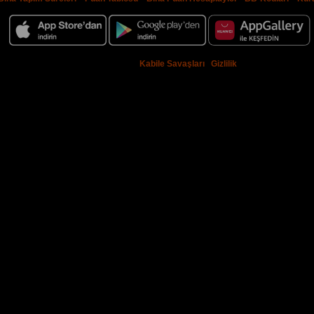
© 2009 - 2026 -
Kabile Savaşları
|
Gizlilik