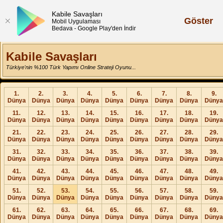
Kabile Savaşları
Göster
Mobil Uygulaması
Bedava - Google Play'den İndir
Kabile Savaşları
Türkiye'nin %100 Türk Yapımı Online Strateji Oyunu...
1.
2.
3.
4.
5.
6.
7.
8.
9.
Dünya
Dünya
Dünya
Dünya
Dünya
Dünya
Dünya
Dünya
Dünya
11.
12.
13.
14.
15.
16.
17.
18.
19.
Dünya
Dünya
Dünya
Dünya
Dünya
Dünya
Dünya
Dünya
Dünya
21.
22.
23.
24.
25.
26.
27.
28.
29.
Dünya
Dünya
Dünya
Dünya
Dünya
Dünya
Dünya
Dünya
Dünya
31.
32.
33.
34.
35.
36.
37.
38.
39.
Dünya
Dünya
Dünya
Dünya
Dünya
Dünya
Dünya
Dünya
Dünya
41.
42.
43.
44.
45.
46.
47.
48.
49.
Dünya
Dünya
Dünya
Dünya
Dünya
Dünya
Dünya
Dünya
Dünya
51.
52.
53.
54.
55.
56.
57.
58.
59.
Dünya
Dünya
Dünya
Dünya
Dünya
Dünya
Dünya
Dünya
Dünya
61.
62.
63.
64.
65.
66.
67.
68.
69.
Dünya
Dünya
Dünya
Dünya
Dünya
Dünya
Dünya
Dünya
Dünya