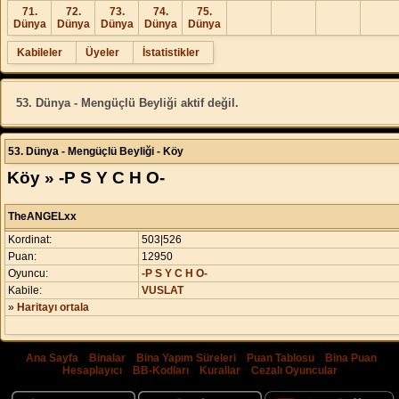
71.
72.
73.
74.
75.
Dünya
Dünya
Dünya
Dünya
Dünya
Kabileler
Üyeler
İstatistikler
53. Dünya - Mengüçlü Beyliği aktif değil.
53. Dünya - Mengüçlü Beyliği - Köy
Köy » -P S Y C H O-
TheANGELxx
Kordinat:
503|526
Puan:
12950
Oyuncu:
-P S Y C H O-
Kabile:
VUSLAT
»
Haritayı ortala
Ana Sayfa
|
Binalar
|
Bina Yapım Süreleri
|
Puan Tablosu
|
Bina Puan
Hesaplayıcı
|
BB-Kodları
|
Kurallar
|
Cezalı Oyuncular