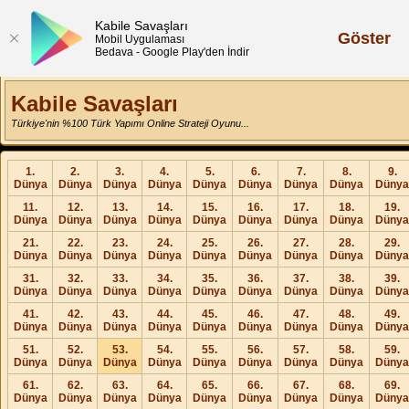
Kabile Savaşları
Göster
Mobil Uygulaması
Bedava - Google Play'den İndir
Kabile Savaşları
Türkiye'nin %100 Türk Yapımı Online Strateji Oyunu...
1.
2.
3.
4.
5.
6.
7.
8.
9.
Dünya
Dünya
Dünya
Dünya
Dünya
Dünya
Dünya
Dünya
Dünya
11.
12.
13.
14.
15.
16.
17.
18.
19.
Dünya
Dünya
Dünya
Dünya
Dünya
Dünya
Dünya
Dünya
Dünya
21.
22.
23.
24.
25.
26.
27.
28.
29.
Dünya
Dünya
Dünya
Dünya
Dünya
Dünya
Dünya
Dünya
Dünya
31.
32.
33.
34.
35.
36.
37.
38.
39.
Dünya
Dünya
Dünya
Dünya
Dünya
Dünya
Dünya
Dünya
Dünya
41.
42.
43.
44.
45.
46.
47.
48.
49.
Dünya
Dünya
Dünya
Dünya
Dünya
Dünya
Dünya
Dünya
Dünya
51.
52.
53.
54.
55.
56.
57.
58.
59.
Dünya
Dünya
Dünya
Dünya
Dünya
Dünya
Dünya
Dünya
Dünya
61.
62.
63.
64.
65.
66.
67.
68.
69.
Dünya
Dünya
Dünya
Dünya
Dünya
Dünya
Dünya
Dünya
Dünya