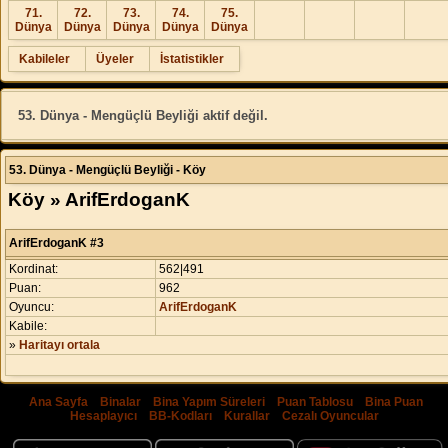
71.
72.
73.
74.
75.
Dünya
Dünya
Dünya
Dünya
Dünya
Kabileler
Üyeler
İstatistikler
53. Dünya - Mengüçlü Beyliği aktif değil.
53. Dünya - Mengüçlü Beyliği - Köy
Köy » ArifErdoganK
ArifErdoganK #3
Kordinat:
562|491
Puan:
962
Oyuncu:
ArifErdoganK
Kabile:
»
Haritayı ortala
Ana Sayfa
|
Binalar
|
Bina Yapım Süreleri
|
Puan Tablosu
|
Bina Puan
Hesaplayıcı
|
BB-Kodları
|
Kurallar
|
Cezalı Oyuncular