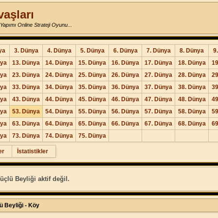
vaşları
Yapımı Online Strateji Oyunu...
ya
3. Dünya
4. Dünya
5. Dünya
6. Dünya
7. Dünya
8. Dünya
9
nya
13. Dünya
14. Dünya
15. Dünya
16. Dünya
17. Dünya
18. Dünya
19
nya
23. Dünya
24. Dünya
25. Dünya
26. Dünya
27. Dünya
28. Dünya
29
nya
33. Dünya
34. Dünya
35. Dünya
36. Dünya
37. Dünya
38. Dünya
39
nya
43. Dünya
44. Dünya
45. Dünya
46. Dünya
47. Dünya
48. Dünya
49
nya
53. Dünya
54. Dünya
55. Dünya
56. Dünya
57. Dünya
58. Dünya
59
nya
63. Dünya
64. Dünya
65. Dünya
66. Dünya
67. Dünya
68. Dünya
69
nya
73. Dünya
74. Dünya
75. Dünya
er
İstatistikler
çlü Beyliği aktif değil.
 Beyliği - Köy