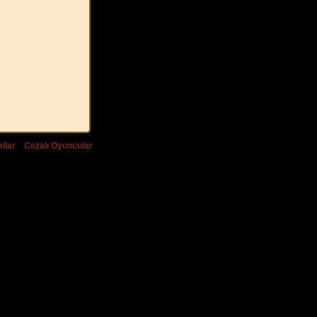
llar
|
Cezalı Oyuncular