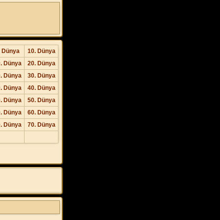
. Dünya
10. Dünya
. Dünya
20. Dünya
. Dünya
30. Dünya
. Dünya
40. Dünya
. Dünya
50. Dünya
. Dünya
60. Dünya
. Dünya
70. Dünya