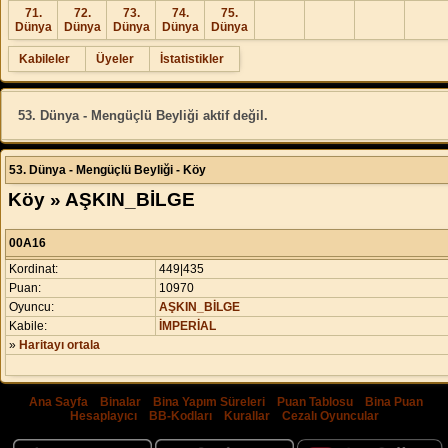
71.
72.
73.
74.
75.
Dünya
Dünya
Dünya
Dünya
Dünya
Kabileler
Üyeler
İstatistikler
53. Dünya - Mengüçlü Beyliği aktif değil.
53. Dünya - Mengüçlü Beyliği - Köy
Köy » AŞKIN_BİLGE
00A16
Kordinat:
449|435
Puan:
10970
Oyuncu:
AŞKIN_BİLGE
Kabile:
İMPERİAL
»
Haritayı ortala
Ana Sayfa
|
Binalar
|
Bina Yapım Süreleri
|
Puan Tablosu
|
Bina Puan
Hesaplayıcı
|
BB-Kodları
|
Kurallar
|
Cezalı Oyuncular