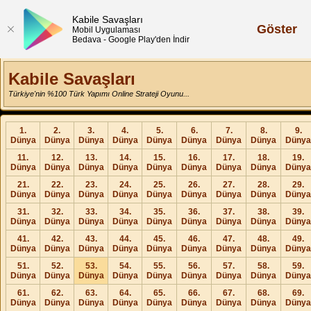
Kabile Savaşları
Göster
Mobil Uygulaması
Bedava - Google Play'den İndir
Kabile Savaşları
Türkiye'nin %100 Türk Yapımı Online Strateji Oyunu...
1.
2.
3.
4.
5.
6.
7.
8.
9.
Dünya
Dünya
Dünya
Dünya
Dünya
Dünya
Dünya
Dünya
Dünya
11.
12.
13.
14.
15.
16.
17.
18.
19.
Dünya
Dünya
Dünya
Dünya
Dünya
Dünya
Dünya
Dünya
Dünya
21.
22.
23.
24.
25.
26.
27.
28.
29.
Dünya
Dünya
Dünya
Dünya
Dünya
Dünya
Dünya
Dünya
Dünya
31.
32.
33.
34.
35.
36.
37.
38.
39.
Dünya
Dünya
Dünya
Dünya
Dünya
Dünya
Dünya
Dünya
Dünya
41.
42.
43.
44.
45.
46.
47.
48.
49.
Dünya
Dünya
Dünya
Dünya
Dünya
Dünya
Dünya
Dünya
Dünya
51.
52.
53.
54.
55.
56.
57.
58.
59.
Dünya
Dünya
Dünya
Dünya
Dünya
Dünya
Dünya
Dünya
Dünya
61.
62.
63.
64.
65.
66.
67.
68.
69.
Dünya
Dünya
Dünya
Dünya
Dünya
Dünya
Dünya
Dünya
Dünya