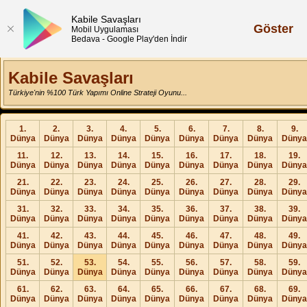
Kabile Savaşları
Göster
Mobil Uygulaması
Bedava - Google Play'den İndir
Kabile Savaşları
Türkiye'nin %100 Türk Yapımı Online Strateji Oyunu...
1.
2.
3.
4.
5.
6.
7.
8.
9.
Dünya
Dünya
Dünya
Dünya
Dünya
Dünya
Dünya
Dünya
Dünya
11.
12.
13.
14.
15.
16.
17.
18.
19.
Dünya
Dünya
Dünya
Dünya
Dünya
Dünya
Dünya
Dünya
Dünya
21.
22.
23.
24.
25.
26.
27.
28.
29.
Dünya
Dünya
Dünya
Dünya
Dünya
Dünya
Dünya
Dünya
Dünya
31.
32.
33.
34.
35.
36.
37.
38.
39.
Dünya
Dünya
Dünya
Dünya
Dünya
Dünya
Dünya
Dünya
Dünya
41.
42.
43.
44.
45.
46.
47.
48.
49.
Dünya
Dünya
Dünya
Dünya
Dünya
Dünya
Dünya
Dünya
Dünya
51.
52.
53.
54.
55.
56.
57.
58.
59.
Dünya
Dünya
Dünya
Dünya
Dünya
Dünya
Dünya
Dünya
Dünya
61.
62.
63.
64.
65.
66.
67.
68.
69.
Dünya
Dünya
Dünya
Dünya
Dünya
Dünya
Dünya
Dünya
Dünya