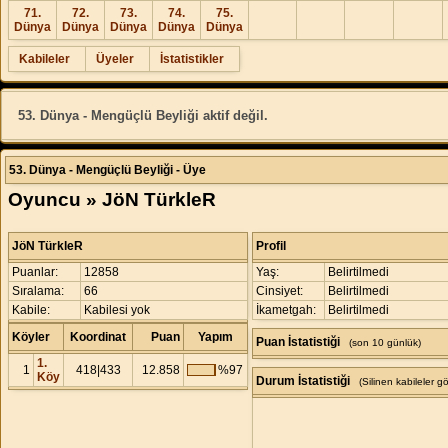
71.
72.
73.
74.
75.
Dünya
Dünya
Dünya
Dünya
Dünya
Kabileler
Üyeler
İstatistikler
53. Dünya - Mengüçlü Beyliği aktif değil.
53. Dünya - Mengüçlü Beyliği - Üye
Oyuncu » JöN TürkleR
JöN TürkleR
Profil
Puanlar:
12858
Yaş:
Belirtilmedi
Sıralama:
66
Cinsiyet:
Belirtilmedi
Kabile:
Kabilesi yok
İkametgah:
Belirtilmedi
Köyler
Koordinat
Puan
Yapım
Puan İstatistiği
(son 10 günlük)
1.
1
418|433
12.858
%97
Köy
Durum İstatistiği
(Silinen kabileler 