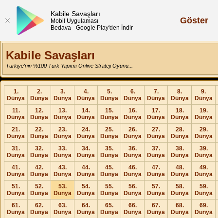
Kabile Savaşları
Göster
Mobil Uygulaması
Bedava - Google Play'den İndir
Kabile Savaşları
Türkiye'nin %100 Türk Yapımı Online Strateji Oyunu...
1.
2.
3.
4.
5.
6.
7.
8.
9.
Dünya
Dünya
Dünya
Dünya
Dünya
Dünya
Dünya
Dünya
Dünya
11.
12.
13.
14.
15.
16.
17.
18.
19.
Dünya
Dünya
Dünya
Dünya
Dünya
Dünya
Dünya
Dünya
Dünya
21.
22.
23.
24.
25.
26.
27.
28.
29.
Dünya
Dünya
Dünya
Dünya
Dünya
Dünya
Dünya
Dünya
Dünya
31.
32.
33.
34.
35.
36.
37.
38.
39.
Dünya
Dünya
Dünya
Dünya
Dünya
Dünya
Dünya
Dünya
Dünya
41.
42.
43.
44.
45.
46.
47.
48.
49.
Dünya
Dünya
Dünya
Dünya
Dünya
Dünya
Dünya
Dünya
Dünya
51.
52.
53.
54.
55.
56.
57.
58.
59.
Dünya
Dünya
Dünya
Dünya
Dünya
Dünya
Dünya
Dünya
Dünya
61.
62.
63.
64.
65.
66.
67.
68.
69.
Dünya
Dünya
Dünya
Dünya
Dünya
Dünya
Dünya
Dünya
Dünya