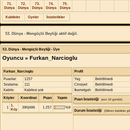
71.
72.
73.
74.
75.
Dünya
Dünya
Dünya
Dünya
Dünya
Kabileler
Üyeler
İstatistikler
53. Dünya - Mengüçlü Beyliği aktif değil.
53. Dünya - Mengüçlü Beyliği - Üye
Oyuncu » Furkan_Narcioglu
Furkan_Narcioglu
Profil
Puanlar:
1257
Yaş:
Belirtilmedi
Sıralama:
111
Cinsiyet:
Belirtilmedi
Kabile:
Kabilesi yok
İkametgah:
Belirtilmedi
Köyler
Koordinat
Puan
Yapım
Puan İstatistiği
(son 10 günlük)
1.
1
390|486
1.257
%9
Köy
Durum İstatistiği
(Silinen kabileler 