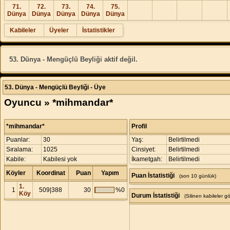
71.
72.
73.
74.
75.
Dünya
Dünya
Dünya
Dünya
Dünya
Kabileler
Üyeler
İstatistikler
53. Dünya - Mengüçlü Beyliği aktif değil.
53. Dünya - Mengüçlü Beyliği - Üye
Oyuncu » *mihmandar*
*mihmandar*
Profil
Puanlar:
30
Yaş:
Belirtilmedi
Sıralama:
1025
Cinsiyet:
Belirtilmedi
Kabile:
Kabilesi yok
İkametgah:
Belirtilmedi
Köyler
Koordinat
Puan
Yapım
Puan İstatistiği
(son 10 günlük)
1.
1
509|388
30
%0
Köy
Durum İstatistiği
(Silinen kabileler 