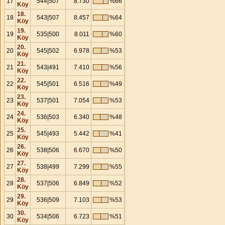
17
544|507
8.730
%66
Köy
18.
18
543|507
8.457
%64
Köy
19.
19
535|500
8.011
%60
Köy
20.
20
545|502
6.978
%53
Köy
21.
21
543|491
7.410
%56
Köy
22.
22
545|501
6.516
%49
Köy
23.
23
537|501
7.054
%53
Köy
24.
24
536|503
6.340
%48
Köy
25.
25
545|493
5.442
%41
Köy
26.
26
538|506
6.670
%50
Köy
27.
27
538|499
7.299
%55
Köy
28.
28
537|506
6.849
%52
Köy
29.
29
536|509
7.103
%53
Köy
30.
30
534|506
6.723
%51
Köy