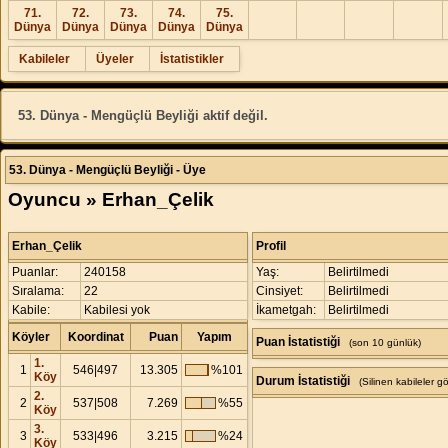
71.
72.
73.
74.
75.
Dünya
Dünya
Dünya
Dünya
Dünya
Kabileler
Üyeler
İstatistikler
53. Dünya - Mengüçlü Beyliği aktif değil.
53. Dünya - Mengüçlü Beyliği - Üye
Oyuncu » Erhan_Çelik
Erhan_Çelik
Profil
Puanlar:
240158
Yaş:
Belirtilmedi
Sıralama:
22
Cinsiyet:
Belirtilmedi
Kabile:
Kabilesi yok
İkametgah:
Belirtilmedi
Köyler
Koordinat
Puan
Yapım
Puan İstatistiği
(son 10 günlük)
1.
1
546|497
13.305
%101
Köy
Durum İstatistiği
(Silinen kabileler 
2.
2
537|508
7.269
%55
Köy
3.
3
533|496
3.215
%24
Köy