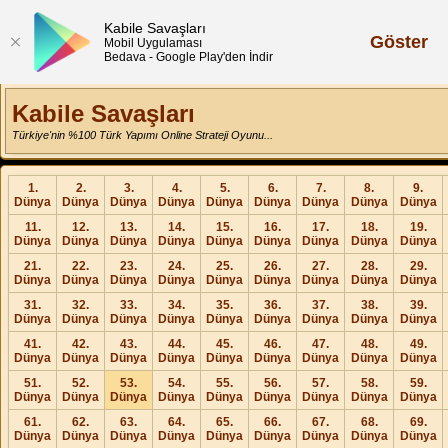
Kabile Savaşları
Göster
Mobil Uygulaması
Bedava - Google Play'den İndir
Kabile Savaşları
Türkiye'nin %100 Türk Yapımı Online Strateji Oyunu...
1.
2.
3.
4.
5.
6.
7.
8.
9.
Dünya
Dünya
Dünya
Dünya
Dünya
Dünya
Dünya
Dünya
Dünya
11.
12.
13.
14.
15.
16.
17.
18.
19.
Dünya
Dünya
Dünya
Dünya
Dünya
Dünya
Dünya
Dünya
Dünya
21.
22.
23.
24.
25.
26.
27.
28.
29.
Dünya
Dünya
Dünya
Dünya
Dünya
Dünya
Dünya
Dünya
Dünya
31.
32.
33.
34.
35.
36.
37.
38.
39.
Dünya
Dünya
Dünya
Dünya
Dünya
Dünya
Dünya
Dünya
Dünya
41.
42.
43.
44.
45.
46.
47.
48.
49.
Dünya
Dünya
Dünya
Dünya
Dünya
Dünya
Dünya
Dünya
Dünya
51.
52.
53.
54.
55.
56.
57.
58.
59.
Dünya
Dünya
Dünya
Dünya
Dünya
Dünya
Dünya
Dünya
Dünya
61.
62.
63.
64.
65.
66.
67.
68.
69.
Dünya
Dünya
Dünya
Dünya
Dünya
Dünya
Dünya
Dünya
Dünya