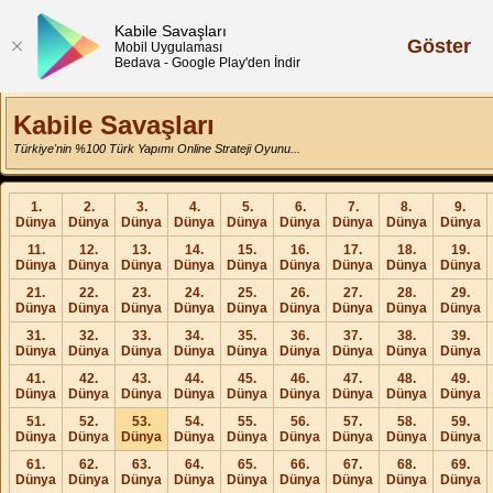
Kabile Savaşları
Göster
Mobil Uygulaması
Bedava - Google Play'den İndir
Kabile Savaşları
Türkiye'nin %100 Türk Yapımı Online Strateji Oyunu...
1.
2.
3.
4.
5.
6.
7.
8.
9.
Dünya
Dünya
Dünya
Dünya
Dünya
Dünya
Dünya
Dünya
Dünya
11.
12.
13.
14.
15.
16.
17.
18.
19.
Dünya
Dünya
Dünya
Dünya
Dünya
Dünya
Dünya
Dünya
Dünya
21.
22.
23.
24.
25.
26.
27.
28.
29.
Dünya
Dünya
Dünya
Dünya
Dünya
Dünya
Dünya
Dünya
Dünya
31.
32.
33.
34.
35.
36.
37.
38.
39.
Dünya
Dünya
Dünya
Dünya
Dünya
Dünya
Dünya
Dünya
Dünya
41.
42.
43.
44.
45.
46.
47.
48.
49.
Dünya
Dünya
Dünya
Dünya
Dünya
Dünya
Dünya
Dünya
Dünya
51.
52.
53.
54.
55.
56.
57.
58.
59.
Dünya
Dünya
Dünya
Dünya
Dünya
Dünya
Dünya
Dünya
Dünya
61.
62.
63.
64.
65.
66.
67.
68.
69.
Dünya
Dünya
Dünya
Dünya
Dünya
Dünya
Dünya
Dünya
Dünya