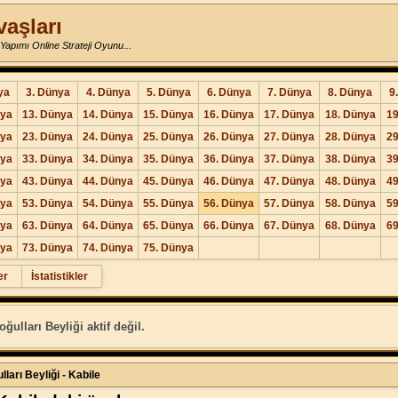
vaşları
Yapımı Online Strateji Oyunu...
ya
3. Dünya
4. Dünya
5. Dünya
6. Dünya
7. Dünya
8. Dünya
9
nya
13. Dünya
14. Dünya
15. Dünya
16. Dünya
17. Dünya
18. Dünya
19
nya
23. Dünya
24. Dünya
25. Dünya
26. Dünya
27. Dünya
28. Dünya
29
nya
33. Dünya
34. Dünya
35. Dünya
36. Dünya
37. Dünya
38. Dünya
39
nya
43. Dünya
44. Dünya
45. Dünya
46. Dünya
47. Dünya
48. Dünya
49
nya
53. Dünya
54. Dünya
55. Dünya
56. Dünya
57. Dünya
58. Dünya
59
nya
63. Dünya
64. Dünya
65. Dünya
66. Dünya
67. Dünya
68. Dünya
69
nya
73. Dünya
74. Dünya
75. Dünya
er
İstatistikler
ğulları Beyliği aktif değil.
ları Beyliği - Kabile