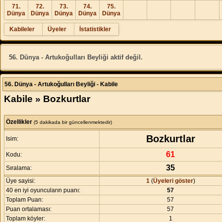
71.
72.
73.
74.
75.
Dünya
Dünya
Dünya
Dünya
Dünya
Kabileler
Üyeler
İstatistikler
56. Dünya - Artukoğulları Beyliği aktif değil.
56. Dünya - Artukoğulları Beyliği - Kabile
Kabile » Bozkurtlar
Özellikler
(5 dakikada bir güncellenmektedir)
Bozkurtlar
Isim:
61
Kodu:
35
Sıralama:
Üye sayisi:
1
(
Üyeleri göster
)
40 en iyi oyuncuların puanı:
57
Toplam Puan:
57
Puan ortalaması:
57
Toplam köyler:
1