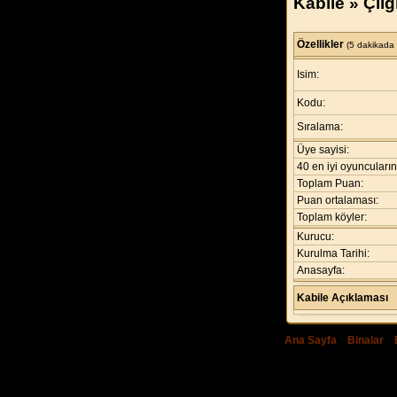
Kabile » Çılg
Özellikler
(5 dakikada 
Isim:
Kodu:
Sıralama:
Üye sayisi:
40 en iyi oyuncuların
Toplam Puan:
Puan ortalaması:
Toplam köyler:
Kurucu:
Kurulma Tarihi:
Anasayfa:
Kabile Açıklaması
Ana Sayfa
|
Binalar
|