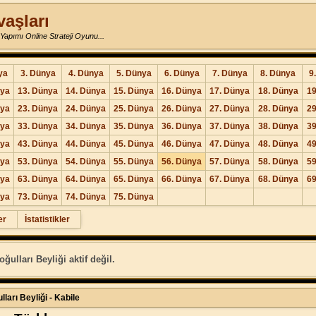
vaşları
Yapımı Online Strateji Oyunu...
ya
3. Dünya
4. Dünya
5. Dünya
6. Dünya
7. Dünya
8. Dünya
9
nya
13. Dünya
14. Dünya
15. Dünya
16. Dünya
17. Dünya
18. Dünya
19
nya
23. Dünya
24. Dünya
25. Dünya
26. Dünya
27. Dünya
28. Dünya
29
nya
33. Dünya
34. Dünya
35. Dünya
36. Dünya
37. Dünya
38. Dünya
39
nya
43. Dünya
44. Dünya
45. Dünya
46. Dünya
47. Dünya
48. Dünya
49
nya
53. Dünya
54. Dünya
55. Dünya
56. Dünya
57. Dünya
58. Dünya
59
nya
63. Dünya
64. Dünya
65. Dünya
66. Dünya
67. Dünya
68. Dünya
69
nya
73. Dünya
74. Dünya
75. Dünya
er
İstatistikler
ğulları Beyliği aktif değil.
ları Beyliği - Kabile