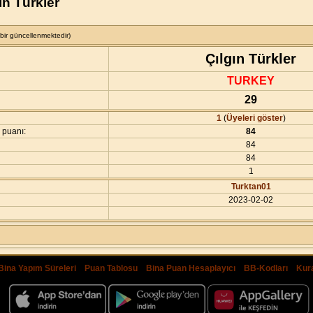
ın Türkler
bir güncellenmektedir)
Çılgın Türkler
TURKEY
29
1
(
Üyeleri göster
)
 puanı:
84
84
84
1
Turktan01
2023-02-02
Bina Yapım Süreleri
|
Puan Tablosu
|
Bina Puan Hesaplayıcı
|
BB-Kodları
|
Kura