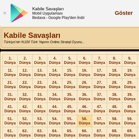
Kabile Savaşları
Göster
Mobil Uygulaması
Bedava - Google Play'den İndir
Kabile Savaşları
Türkiye'nin %100 Türk Yapımı Online Strateji Oyunu...
1.
2.
3.
4.
5.
6.
7.
8.
9.
Dünya
Dünya
Dünya
Dünya
Dünya
Dünya
Dünya
Dünya
Dünya
11.
12.
13.
14.
15.
16.
17.
18.
19.
Dünya
Dünya
Dünya
Dünya
Dünya
Dünya
Dünya
Dünya
Dünya
21.
22.
23.
24.
25.
26.
27.
28.
29.
Dünya
Dünya
Dünya
Dünya
Dünya
Dünya
Dünya
Dünya
Dünya
31.
32.
33.
34.
35.
36.
37.
38.
39.
Dünya
Dünya
Dünya
Dünya
Dünya
Dünya
Dünya
Dünya
Dünya
41.
42.
43.
44.
45.
46.
47.
48.
49.
Dünya
Dünya
Dünya
Dünya
Dünya
Dünya
Dünya
Dünya
Dünya
51.
52.
53.
54.
55.
56.
57.
58.
59.
Dünya
Dünya
Dünya
Dünya
Dünya
Dünya
Dünya
Dünya
Dünya
61.
62.
63.
64.
65.
66.
67.
68.
69.
Dünya
Dünya
Dünya
Dünya
Dünya
Dünya
Dünya
Dünya
Dünya