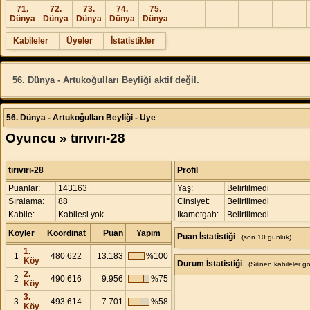
71.
72.
73.
74.
75.
Dünya
Dünya
Dünya
Dünya
Dünya
Kabileler
Üyeler
İstatistikler
56. Dünya - Artukoğulları Beyliği aktif değil.
56. Dünya - Artukoğulları Beyliği - Üye
Oyuncu » tırıvırı-28
tırıvırı-28
Profil
Puanlar:
143163
Yaş:
Belirtilmedi
Sıralama:
88
Cinsiyet:
Belirtilmedi
Kabile:
Kabilesi yok
İkametgah:
Belirtilmedi
Köyler
Koordinat
Puan
Yapım
Puan İstatistiği
(son 10 günlük)
1.
1
480|622
13.183
%100
Köy
Durum İstatistiği
(Silinen kabileler 
2.
2
490|616
9.956
%75
Köy
3.
3
493|614
7.701
%58
Köy