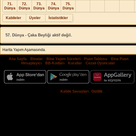
71.
72.
73.
74.
75.
Dünya
Dünya
Dünya
Dünya
Dünya
Kabileler
Üyeler
İstatistikler
57. Dünya - Çaka Beyliği aktif değil.
Harita Yapım Aşamasında.
Ana Sayfa
|
Binalar
|
Bina Yapım Süreleri
|
Puan Tablosu
|
Bina Puan
Hesaplayıcı
|
BB-Kodları
|
Kurallar
|
Cezalı Oyuncular
© 2009 - 2026 -
Kabile Savaşları
|
Gizlilik