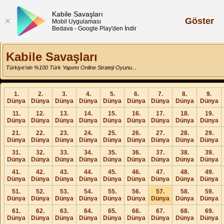
Kabile Savaşları
Göster
Mobil Uygulaması
Bedava - Google Play'den İndir
Kabile Savaşları
Türkiye'nin %100 Türk Yapımı Online Strateji Oyunu...
1.
2.
3.
4.
5.
6.
7.
8.
9.
Dünya
Dünya
Dünya
Dünya
Dünya
Dünya
Dünya
Dünya
Dünya
11.
12.
13.
14.
15.
16.
17.
18.
19.
Dünya
Dünya
Dünya
Dünya
Dünya
Dünya
Dünya
Dünya
Dünya
21.
22.
23.
24.
25.
26.
27.
28.
29.
Dünya
Dünya
Dünya
Dünya
Dünya
Dünya
Dünya
Dünya
Dünya
31.
32.
33.
34.
35.
36.
37.
38.
39.
Dünya
Dünya
Dünya
Dünya
Dünya
Dünya
Dünya
Dünya
Dünya
41.
42.
43.
44.
45.
46.
47.
48.
49.
Dünya
Dünya
Dünya
Dünya
Dünya
Dünya
Dünya
Dünya
Dünya
51.
52.
53.
54.
55.
56.
57.
58.
59.
Dünya
Dünya
Dünya
Dünya
Dünya
Dünya
Dünya
Dünya
Dünya
61.
62.
63.
64.
65.
66.
67.
68.
69.
Dünya
Dünya
Dünya
Dünya
Dünya
Dünya
Dünya
Dünya
Dünya