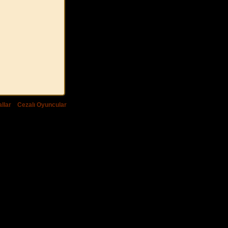
llar
|
Cezalı Oyuncular