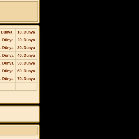
. Dünya
10. Dünya
. Dünya
20. Dünya
. Dünya
30. Dünya
. Dünya
40. Dünya
. Dünya
50. Dünya
. Dünya
60. Dünya
. Dünya
70. Dünya