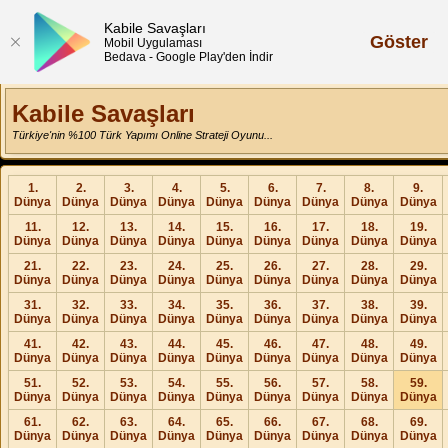
Kabile Savaşları
Göster
Mobil Uygulaması
Bedava - Google Play'den İndir
Kabile Savaşları
Türkiye'nin %100 Türk Yapımı Online Strateji Oyunu...
1.
2.
3.
4.
5.
6.
7.
8.
9.
Dünya
Dünya
Dünya
Dünya
Dünya
Dünya
Dünya
Dünya
Dünya
11.
12.
13.
14.
15.
16.
17.
18.
19.
Dünya
Dünya
Dünya
Dünya
Dünya
Dünya
Dünya
Dünya
Dünya
21.
22.
23.
24.
25.
26.
27.
28.
29.
Dünya
Dünya
Dünya
Dünya
Dünya
Dünya
Dünya
Dünya
Dünya
31.
32.
33.
34.
35.
36.
37.
38.
39.
Dünya
Dünya
Dünya
Dünya
Dünya
Dünya
Dünya
Dünya
Dünya
41.
42.
43.
44.
45.
46.
47.
48.
49.
Dünya
Dünya
Dünya
Dünya
Dünya
Dünya
Dünya
Dünya
Dünya
51.
52.
53.
54.
55.
56.
57.
58.
59.
Dünya
Dünya
Dünya
Dünya
Dünya
Dünya
Dünya
Dünya
Dünya
61.
62.
63.
64.
65.
66.
67.
68.
69.
Dünya
Dünya
Dünya
Dünya
Dünya
Dünya
Dünya
Dünya
Dünya