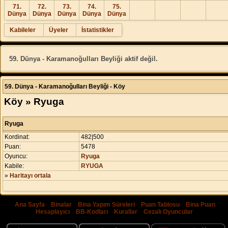
71.
72.
73.
74.
75.
Dünya
Dünya
Dünya
Dünya
Dünya
Kabileler
Üyeler
İstatistikler
59. Dünya - Karamanoğulları Beyliği aktif değil.
59. Dünya - Karamanoğulları Beyliği - Köy
Köy » Ryuga
Ryuga
Kordinat:
482|500
Puan:
5478
Oyuncu:
Ryuga
Kabile:
RYUGA
»
Haritayı ortala
Ana Sayfa
|
Binalar
|
Bina Yapım Süreleri
|
Puan Tablosu
|
Bina Puan
Hesaplayıcı
|
BB-Kodları
|
Kurallar
|
Cezalı Oyuncular