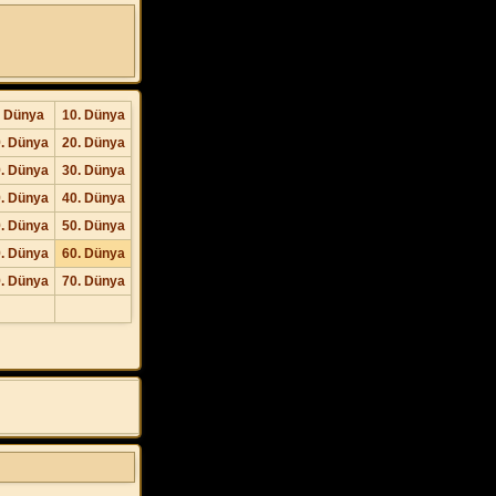
. Dünya
10. Dünya
. Dünya
20. Dünya
. Dünya
30. Dünya
. Dünya
40. Dünya
. Dünya
50. Dünya
. Dünya
60. Dünya
. Dünya
70. Dünya