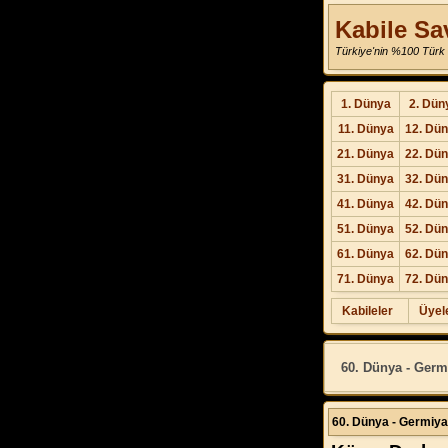
Kabile Sa
Türkiye'nin %100 Türk 
1. Dünya
2. Dün
11. Dünya
12. Dü
21. Dünya
22. Dü
31. Dünya
32. Dü
41. Dünya
42. Dü
51. Dünya
52. Dü
61. Dünya
62. Dü
71. Dünya
72. Dü
Kabileler
Üyel
60. Dünya - Germi
60. Dünya - Germiyan