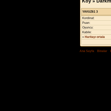
Köy » Dark
YAVUZ61 3
Kordinat:
Puan:
Oyuncu:
Kabile:
»
Haritayı ortala
Ana Sayfa
|
Binalar
|