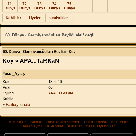
71.
72.
73.
74.
75.
Dünya
Dünya
Dünya
Dünya
Dünya
Kabileler
Üyeler
İstatistikler
60. Dünya - Germiyanoğulları Beyliği aktif değil.
60. Dünya - Germiyanoğulları Beyliği - Köy
Köy » APA...TaRKaN
Yusuf_Aytaş
Kordinat:
430|516
Puan:
60
Oyuncu:
APA...TaRKaN
Kabile:
»
Haritayı ortala
Ana Sayfa
|
Binalar
|
Bina Yapım Süreleri
|
Puan Tablosu
|
Bina Puan
Hesaplayıcı
|
BB-Kodları
|
Kurallar
|
Cezalı Oyuncular