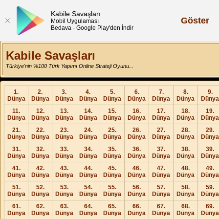
Kabile Savaşları
Göster
Mobil Uygulaması
Bedava - Google Play'den İndir
Kabile Savaşları
Türkiye'nin %100 Türk Yapımı Online Strateji Oyunu...
1.
2.
3.
4.
5.
6.
7.
8.
9.
Dünya
Dünya
Dünya
Dünya
Dünya
Dünya
Dünya
Dünya
Dünya
11.
12.
13.
14.
15.
16.
17.
18.
19.
Dünya
Dünya
Dünya
Dünya
Dünya
Dünya
Dünya
Dünya
Dünya
21.
22.
23.
24.
25.
26.
27.
28.
29.
Dünya
Dünya
Dünya
Dünya
Dünya
Dünya
Dünya
Dünya
Dünya
31.
32.
33.
34.
35.
36.
37.
38.
39.
Dünya
Dünya
Dünya
Dünya
Dünya
Dünya
Dünya
Dünya
Dünya
41.
42.
43.
44.
45.
46.
47.
48.
49.
Dünya
Dünya
Dünya
Dünya
Dünya
Dünya
Dünya
Dünya
Dünya
51.
52.
53.
54.
55.
56.
57.
58.
59.
Dünya
Dünya
Dünya
Dünya
Dünya
Dünya
Dünya
Dünya
Dünya
61.
62.
63.
64.
65.
66.
67.
68.
69.
Dünya
Dünya
Dünya
Dünya
Dünya
Dünya
Dünya
Dünya
Dünya