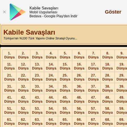
Kabile Savaşları
Göster
Mobil Uygulaması
Bedava - Google Play'den İndir
Kabile Savaşları
Türkiye'nin %100 Türk Yapımı Online Strateji Oyunu...
1.
2.
3.
4.
5.
6.
7.
8.
9.
Dünya
Dünya
Dünya
Dünya
Dünya
Dünya
Dünya
Dünya
Dünya
11.
12.
13.
14.
15.
16.
17.
18.
19.
Dünya
Dünya
Dünya
Dünya
Dünya
Dünya
Dünya
Dünya
Dünya
21.
22.
23.
24.
25.
26.
27.
28.
29.
Dünya
Dünya
Dünya
Dünya
Dünya
Dünya
Dünya
Dünya
Dünya
31.
32.
33.
34.
35.
36.
37.
38.
39.
Dünya
Dünya
Dünya
Dünya
Dünya
Dünya
Dünya
Dünya
Dünya
41.
42.
43.
44.
45.
46.
47.
48.
49.
Dünya
Dünya
Dünya
Dünya
Dünya
Dünya
Dünya
Dünya
Dünya
51.
52.
53.
54.
55.
56.
57.
58.
59.
Dünya
Dünya
Dünya
Dünya
Dünya
Dünya
Dünya
Dünya
Dünya
61.
62.
63.
64.
65.
66.
67.
68.
69.
Dünya
Dünya
Dünya
Dünya
Dünya
Dünya
Dünya
Dünya
Dünya