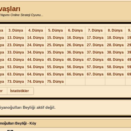
vaşları
Yapımı Online Strateji Oyunu...
ya
3. Dünya
4. Dünya
5. Dünya
6. Dünya
7. Dünya
8. Dünya
9
nya
13. Dünya
14. Dünya
15. Dünya
16. Dünya
17. Dünya
18. Dünya
19
nya
23. Dünya
24. Dünya
25. Dünya
26. Dünya
27. Dünya
28. Dünya
29
nya
33. Dünya
34. Dünya
35. Dünya
36. Dünya
37. Dünya
38. Dünya
39
nya
43. Dünya
44. Dünya
45. Dünya
46. Dünya
47. Dünya
48. Dünya
49
nya
53. Dünya
54. Dünya
55. Dünya
56. Dünya
57. Dünya
58. Dünya
59
nya
63. Dünya
64. Dünya
65. Dünya
66. Dünya
67. Dünya
68. Dünya
69
nya
73. Dünya
74. Dünya
75. Dünya
er
İstatistikler
yanoğulları Beyliği aktif değil.
oğulları Beyliği - Köy