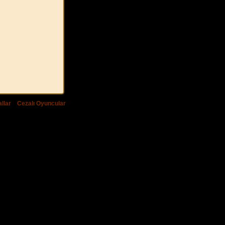
llar
|
Cezalı Oyuncular