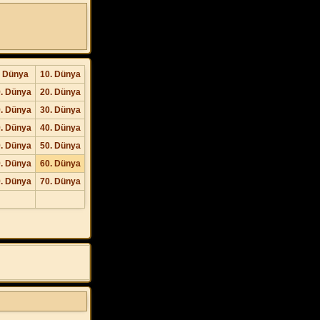
. Dünya
10. Dünya
. Dünya
20. Dünya
. Dünya
30. Dünya
. Dünya
40. Dünya
. Dünya
50. Dünya
. Dünya
60. Dünya
. Dünya
70. Dünya