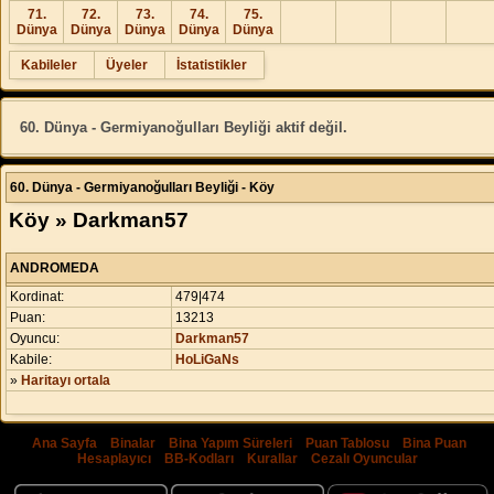
71.
72.
73.
74.
75.
Dünya
Dünya
Dünya
Dünya
Dünya
Kabileler
Üyeler
İstatistikler
60. Dünya - Germiyanoğulları Beyliği aktif değil.
60. Dünya - Germiyanoğulları Beyliği - Köy
Köy » Darkman57
ANDROMEDA
Kordinat:
479|474
Puan:
13213
Oyuncu:
Darkman57
Kabile:
HoLiGaNs
»
Haritayı ortala
Ana Sayfa
|
Binalar
|
Bina Yapım Süreleri
|
Puan Tablosu
|
Bina Puan
Hesaplayıcı
|
BB-Kodları
|
Kurallar
|
Cezalı Oyuncular