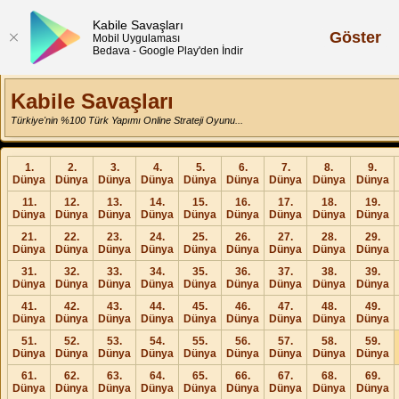
Kabile Savaşları
Göster
Mobil Uygulaması
Bedava - Google Play'den İndir
Kabile Savaşları
Türkiye'nin %100 Türk Yapımı Online Strateji Oyunu...
1.
2.
3.
4.
5.
6.
7.
8.
9.
Dünya
Dünya
Dünya
Dünya
Dünya
Dünya
Dünya
Dünya
Dünya
11.
12.
13.
14.
15.
16.
17.
18.
19.
Dünya
Dünya
Dünya
Dünya
Dünya
Dünya
Dünya
Dünya
Dünya
21.
22.
23.
24.
25.
26.
27.
28.
29.
Dünya
Dünya
Dünya
Dünya
Dünya
Dünya
Dünya
Dünya
Dünya
31.
32.
33.
34.
35.
36.
37.
38.
39.
Dünya
Dünya
Dünya
Dünya
Dünya
Dünya
Dünya
Dünya
Dünya
41.
42.
43.
44.
45.
46.
47.
48.
49.
Dünya
Dünya
Dünya
Dünya
Dünya
Dünya
Dünya
Dünya
Dünya
51.
52.
53.
54.
55.
56.
57.
58.
59.
Dünya
Dünya
Dünya
Dünya
Dünya
Dünya
Dünya
Dünya
Dünya
61.
62.
63.
64.
65.
66.
67.
68.
69.
Dünya
Dünya
Dünya
Dünya
Dünya
Dünya
Dünya
Dünya
Dünya