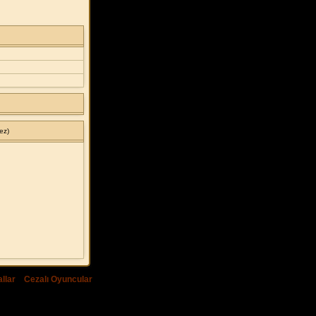
ez)
llar
|
Cezalı Oyuncular