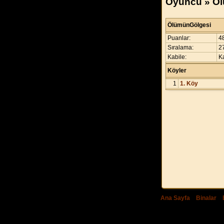
Oyuncu » Ö
ÖlümünGölgesi
Puanlar:
4
Sıralama:
2
Kabile:
Ka
Köyler
1
1. Köy
Ana Sayfa
|
Binalar
|