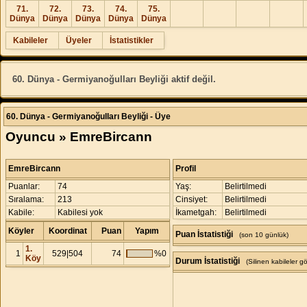
71.
72.
73.
74.
75.
Dünya
Dünya
Dünya
Dünya
Dünya
Kabileler
Üyeler
İstatistikler
60. Dünya - Germiyanoğulları Beyliği aktif değil.
60. Dünya - Germiyanoğulları Beyliği - Üye
Oyuncu » EmreBircann
EmreBircann
Profil
Puanlar:
74
Yaş:
Belirtilmedi
Sıralama:
213
Cinsiyet:
Belirtilmedi
Kabile:
Kabilesi yok
İkametgah:
Belirtilmedi
Köyler
Koordinat
Puan
Yapım
Puan İstatistiği
(son 10 günlük)
1.
1
529|504
74
%0
Köy
Durum İstatistiği
(Silinen kabileler 