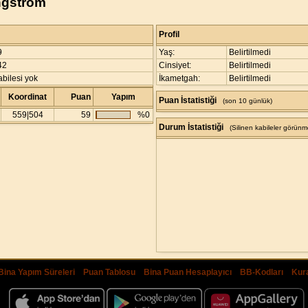
ngstrom
Profil
9
Yaş:
Belirtilmedi
42
Cinsiyet:
Belirtilmedi
bilesi yok
İkametgah:
Belirtilmedi
Koordinat
Puan
Yapım
Puan İstatistiği
(son 10 günlük)
559|504
59
%0
Durum İstatistiği
(Silinen kabileler görünm
Bina Yapım Süreleri
|
Puan Tablosu
|
Bina Puan Hesaplayıcı
|
BB-Kodları
|
Kura