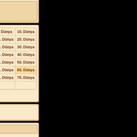
. Dünya
10. Dünya
. Dünya
20. Dünya
. Dünya
30. Dünya
. Dünya
40. Dünya
. Dünya
50. Dünya
. Dünya
60. Dünya
. Dünya
70. Dünya