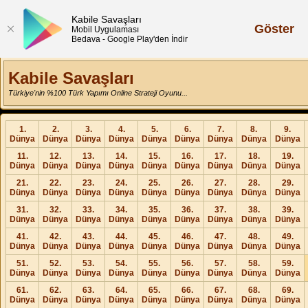
Kabile Savaşları
Göster
Mobil Uygulaması
Bedava - Google Play'den İndir
Kabile Savaşları
Türkiye'nin %100 Türk Yapımı Online Strateji Oyunu...
1.
2.
3.
4.
5.
6.
7.
8.
9.
Dünya
Dünya
Dünya
Dünya
Dünya
Dünya
Dünya
Dünya
Dünya
11.
12.
13.
14.
15.
16.
17.
18.
19.
Dünya
Dünya
Dünya
Dünya
Dünya
Dünya
Dünya
Dünya
Dünya
21.
22.
23.
24.
25.
26.
27.
28.
29.
Dünya
Dünya
Dünya
Dünya
Dünya
Dünya
Dünya
Dünya
Dünya
31.
32.
33.
34.
35.
36.
37.
38.
39.
Dünya
Dünya
Dünya
Dünya
Dünya
Dünya
Dünya
Dünya
Dünya
41.
42.
43.
44.
45.
46.
47.
48.
49.
Dünya
Dünya
Dünya
Dünya
Dünya
Dünya
Dünya
Dünya
Dünya
51.
52.
53.
54.
55.
56.
57.
58.
59.
Dünya
Dünya
Dünya
Dünya
Dünya
Dünya
Dünya
Dünya
Dünya
61.
62.
63.
64.
65.
66.
67.
68.
69.
Dünya
Dünya
Dünya
Dünya
Dünya
Dünya
Dünya
Dünya
Dünya