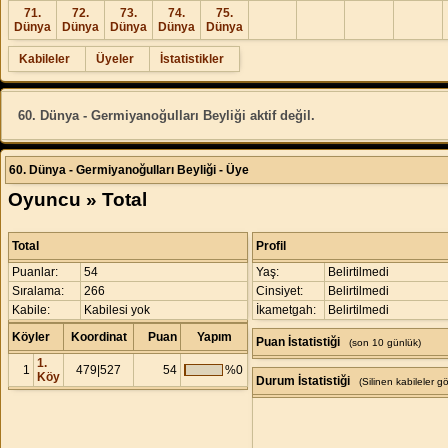
71.
72.
73.
74.
75.
Dünya
Dünya
Dünya
Dünya
Dünya
Kabileler
Üyeler
İstatistikler
60. Dünya - Germiyanoğulları Beyliği aktif değil.
60. Dünya - Germiyanoğulları Beyliği - Üye
Oyuncu » Total
Total
Profil
Puanlar:
54
Yaş:
Belirtilmedi
Sıralama:
266
Cinsiyet:
Belirtilmedi
Kabile:
Kabilesi yok
İkametgah:
Belirtilmedi
Köyler
Koordinat
Puan
Yapım
Puan İstatistiği
(son 10 günlük)
1.
1
479|527
54
%0
Köy
Durum İstatistiği
(Silinen kabileler 